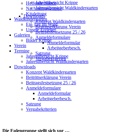
Downloads
Galerien
Konzept Waldkindergarten
Bilder Krippe
Beitrittserklärung Verein
Verein
Beitragsfestsetzung 25 / 26
Termine
Anmeldeformulare
Jahresübersicht Krippe
Anmeldeformular
Jahresübersicht Waldkindergarten
Arbeitgeberbesch.
Downloads
Satzung
Konzept Waldkindergarten
Vergabekriterien
Beitrittserklärung Verein
Beitragsfestsetzung 25 / 26
Anmeldeformulare
Anmeldeformular
Arbeitgeberbesch.
Satzung
Vergabekriterien
Die Eulengruppe stellt sich vor …
Sonja