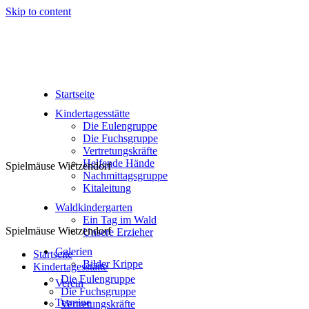
Skip to content
Spielmäuse Wietzendorf
Startseite
Kindertagesstätte
Die Eulengruppe
Die Fuchsgruppe
Vertretungskräfte
Helfende Hände
Spielmäuse Wietzendorf
Nachmittagsgruppe
Kitaleitung
Willkommen auf der Seite der Spielmäuse Wietzendorf e.V.
Spielmäuse Wietzendorf
Waldkindergarten
Willkommen auf der Seite der Spielmäuse Wietzendorf e.V.
Startseite
Ein Tag im Wald
Kindertagesstätte
Unsere Erzieher
Die Eulengruppe
Galerien
Die Fuchsgruppe
Bilder Krippe
Vertretungskräfte
Helfende Hände
Verein
Nachmittagsgruppe
Termine
Kitaleitung
Jahresübersicht Krippe
Waldkindergarten
Jahresübersicht Waldkindergarten
Ein Tag im Wald
Unsere Erzieher